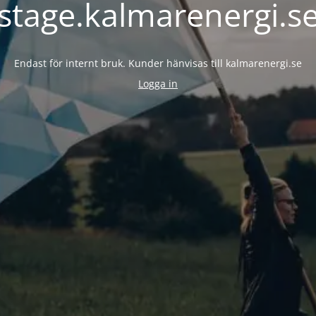
stage.kalmarenergi.s
Endast för internt bruk. Kunder hänvisas till kalmarenergi.se
Logga in