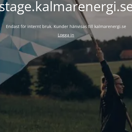
stage.kalmarenergi.s
Endast för internt bruk. Kunder hänvisas till kalmarenergi.se
Logga in