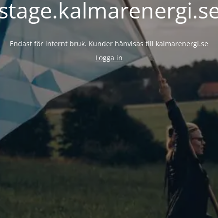
stage.kalmarenergi.s
Endast för internt bruk. Kunder hänvisas till kalmarenergi.se
Logga in