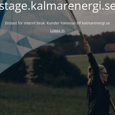
stage.kalmarenergi.s
Endast för internt bruk. Kunder hänvisas till kalmarenergi.se
Logga in