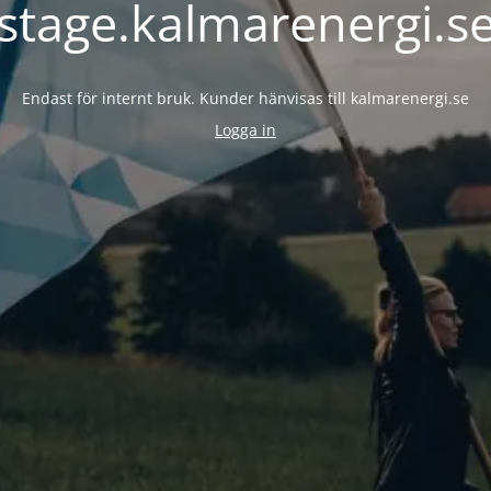
stage.kalmarenergi.s
Endast för internt bruk. Kunder hänvisas till kalmarenergi.se
Logga in