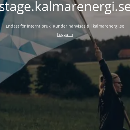
stage.kalmarenergi.s
Endast för internt bruk. Kunder hänvisas till kalmarenergi.se
Logga in